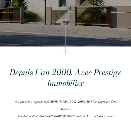
Depuis L'an 2000, Avec Prestige
Immobilier
Vos questions répondues.&#160&#160&#160 &#160&#160 Vos appréhensions
Apaisées
Vos doutes dissipés&#160&#160&#160&#160&#160 Vos souhaits exaucés