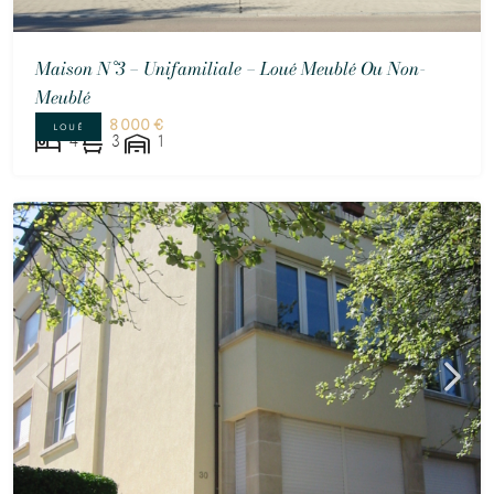
Maison N°3 – Unifamiliale – Loué Meublé Ou Non-
Meublé
8 000 €
LOUÉ
4
3
1