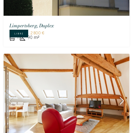
Limpertsberg, Duplex
2 800 €
LIBRE
1
90
m²