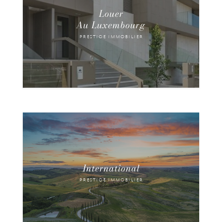
Louer
Au Luxembourg
Biens de Prestige à Louer au Grand-Duché du
Luxembourg.
prestige immobilier
EXPLORER NOS BIENS
International
Biens de Prestige en Vente et à Louer à
prestige immobilier
l'international.
EXPLORER NOS BIENS