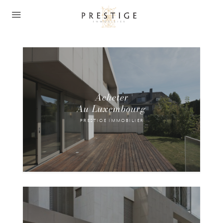
Acheter
Au Luxembourg
Biens de Prestige en Vente au Grand-Duché du
Luxembourg.
prestige immobilier
EXPLORER NOS BIENS