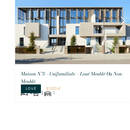
Maison N°3 – Unifamiliale – Loué Meublé Ou Non-
Meublé
8 000 €
LOUÉ
4
3
1