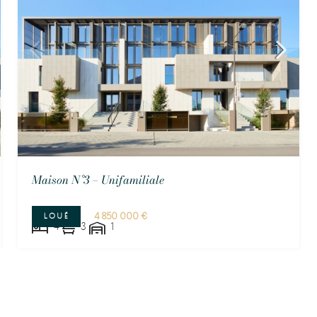
Maison N°3 – Unifamiliale
4 850 000 €
LOUÉ
4
3
1