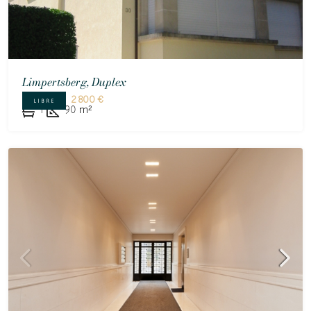
Limpertsberg, Duplex
2 800 €
LIBRE
1
90
m²