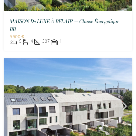
MAISON De LUXE À BELAIR — Classe Énergétique
BB
9 900 €
5
4
307
1