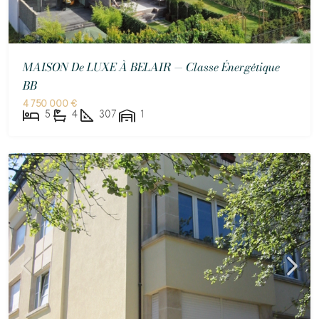
MAISON De LUXE À BELAIR — Classe Énergétique
BB
4 750 000 €
5
4
307
1