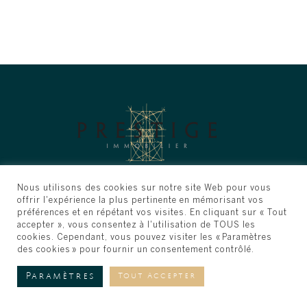
Nous utilisons des cookies sur notre site Web pour vous
offrir l'expérience la plus pertinente en mémorisant vos
© Prestige Immobilier - Tous droits réservés. site web
préférences et en répétant vos visites. En cliquant sur « Tout
réalisé par
Graffiti Creative Studio™
accepter », vous consentez à l'utilisation de TOUS les
cookies. Cependant, vous pouvez visiter les « Paramètres
des cookies » pour fournir un consentement contrôlé.
Paramètres
Tout Accepter