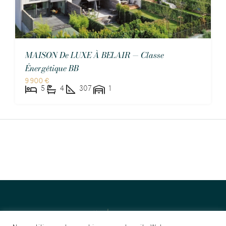
MAISON De LUXE À BELAIR — Classe
Énergétique BB
9 900 €
5
4
307
1