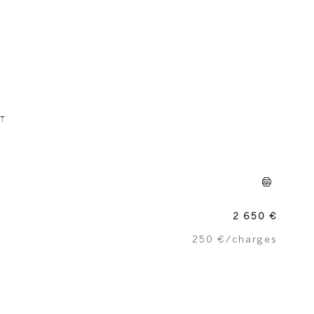
T
2 650 €
250 €
/charges