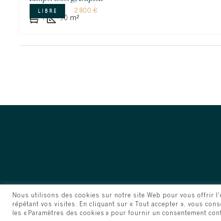
2 800 €
LIBRE
1
90
m²
Nous utilisons des cookies sur notre site Web pour vous offrir l
répétant vos visites. En cliquant sur « Tout accepter », vous con
© Prestige Imm
les « Paramètres des cookies » pour fournir un consentement cont