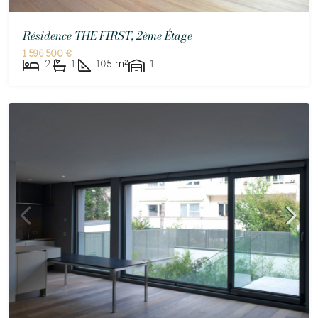
Résidence THE FIRST, 2ème Étage
1 596 500 €
2
1
105
m²
1