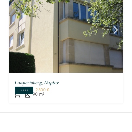
Limpertsberg, Duplex
2 800 €
LIBRE
1
90
m²