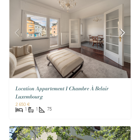
Location Appartement 1 Chambre À Belair
Luxembourg
2 650 €
1
1
75