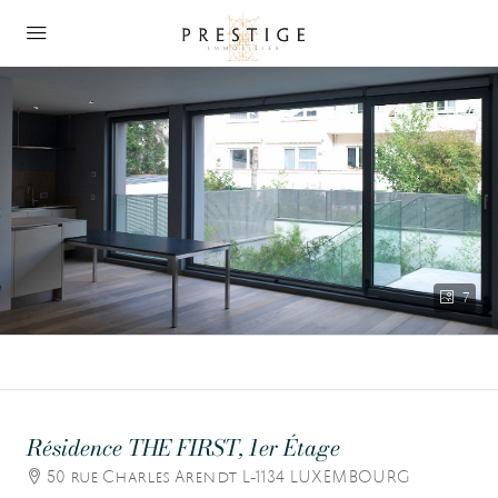
7
Résidence THE FIRST, 1er Étage
50 rue Charles Arendt L-1134 LUXEMBOURG