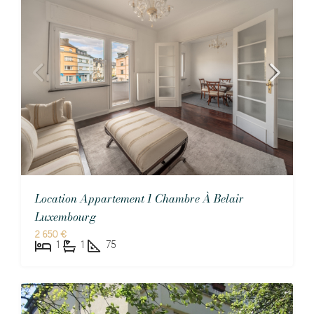
Location Appartement 1 Chambre À Belair
Luxembourg
2 650 €
1
1
75