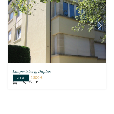
Limpertsberg, Duplex
2 800 €
LIBRE
1
90
m²